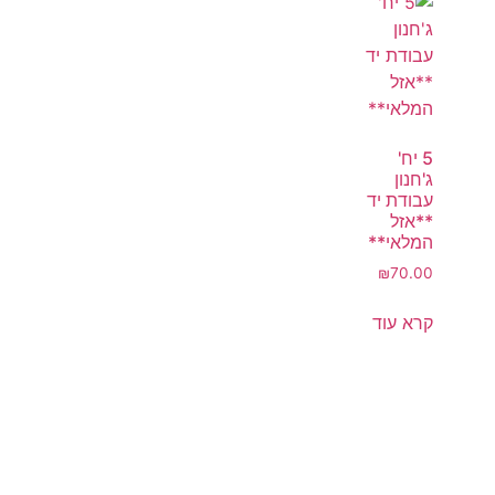
5 יח'
ג'חנון
עבודת יד
**אזל
המלאי**
₪
70.00
קרא עוד